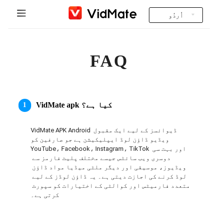
اُردُو
Indonesia
صفحه اول
FAQ
Deutsch
FAQ
English
ڈاؤن لوڈ کریں
Español
apk کیا ہے؟
VidMate
1
Instagram Downloader
Français
VidMate APK Android ڈیوائسز کے لیے ایک مقبول 
YT to MP3
ویڈیو ڈاؤن لوڈ ایپلیکیشن ہے جو صارفین کو 
Italiano
YouTube، Facebook، Instagram، TikTok اور بہت سی 
دوسری ویب سائٹس جیسے مختلف پلیٹ فارمز سے 
Português
ویڈیوز، موسیقی اور دیگر ملٹی میڈیا مواد ڈاؤن 
لوڈ کرنے کی اجازت دیتی ہے۔ یہ ڈاؤن لوڈز کے لیے 
متعدد فارمیٹس اور کوالٹی کے اختیارات کو سپورٹ 
Русский
کرتی ہے۔
Türkçe