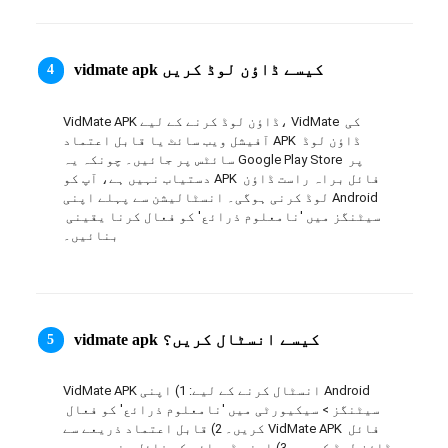
ภาษาไทย
vidmate apk کیسے ڈاؤن لوڈ کریں
4
VidMate APK ڈاؤن لوڈ کرنے کے لیے، VidMate کی 
آفیشل ویب سائٹ یا قابل اعتماد APK ڈاؤن لوڈ 
سائٹس پر جائیں۔ چونکہ یہ Google Play Store پر 
دستیاب نہیں ہے، آپ کو APK فائل براہ راست ڈاؤن 
لوڈ کرنی ہوگی۔ انسٹالیشن سے پہلے اپنی Android 
سیٹنگز میں 'نامعلوم ذرائع' کو فعال کرنا یقینی 
بنائیں۔
vidmate apk کیسے انسٹال کریں؟
5
VidMate APK انسٹال کرنے کے لیے: 1) اپنی Android 
سیٹنگز > سیکیورٹی میں 'نامعلوم ذرائع' کو فعال 
کریں۔ 2) قابل اعتماد ذریعے سے VidMate APK فائل 
ڈاؤن لوڈ کریں۔ 3) اپنے ڈیوائس کے فائل منیجر میں 