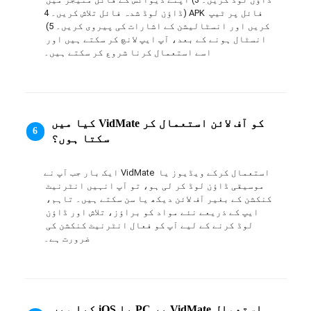
ڈاؤن لوڈ شدہ فائل تلاش کریں۔ 4) APK فائل پر ٹیپ 
کریں اور انسٹالیشن کے اشارات کی پیروی کریں۔ 5) 
انسٹال ہونے کے بعد، آپ ایپ لانچ کر سکتے ہیں اور 
اسے استعمال کرنا شروع کر سکتے ہیں۔
کیا میں VidMate کو آف لائن استعمال کر
6
سکتا ہوں؟
ایک بار جب آپ نے VidMate استعمال کرکے ویڈیوز یا 
موسیقی ڈاؤن لوڈ کر لی ہو، تو آپ انہیں انٹرنیٹ 
کنکشن کے بغیر آف لائن دیکھ یا سن سکتے ہیں۔ تاہم، 
ایپ کے ذریعے نئے مواد کو براؤز، تلاش اور ڈاؤن 
لوڈ کرنے کے لیے آپ کو فعال انٹرنیٹ کنکشن کی 
ضرورت ہے۔
کیا میں iOS یا PC پر VidMate استعمال