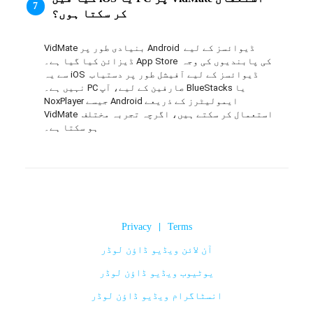
7
کر سکتا ہوں؟
VidMate بنیادی طور پر Android ڈیوائسز کے لیے 
ڈیزائن کیا گیا ہے۔ App Store کی پابندیوں کی وجہ 
سے یہ iOS ڈیوائسز کے لیے آفیشل طور پر دستیاب 
نہیں ہے۔ PC صارفین کے لیے، آپ BlueStacks یا 
NoxPlayer جیسے Android ایمولیٹرز کے ذریعے 
VidMate استعمال کر سکتے ہیں، اگرچہ تجربہ مختلف 
ہو سکتا ہے۔
Privacy
|
Terms
آن لائن ویڈیو ڈاؤن لوڈر
یوٹیوب ویڈیو ڈاؤن لوڈر
انسٹاگرام ویڈیو ڈاؤن لوڈر