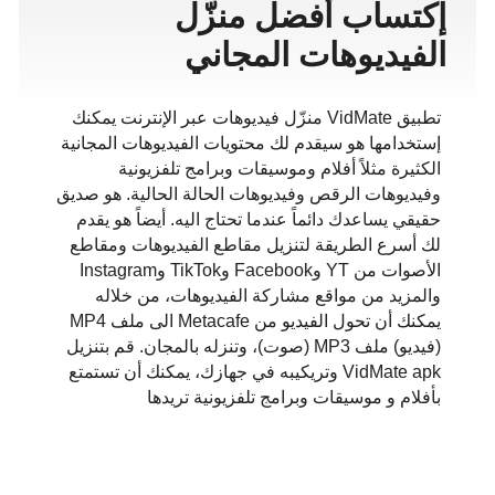
إكتساب أفضل منزّل
الفيديوهات المجاني
تطبيق VidMate منزّل فيديوهات عبر الإنترنت يمكنك
إستخدامها هو سيقدم لك محتويات الفيديوهات المجانية
الكثيرة مثلاً أفلام وموسيقات وبرامج تلفزيونية
وفيديوهات الرقص وفيديوهات الحالة الحالية. هو صديق
حقيقي يساعدك دائماً عندما تحتاج اليه. أيضاً هو يقدم
لك أسرع الطريقة لتنزيل مقاطع الفيديوهات ومقاطع
الأصوات من YT وFacebook وTikTok وInstagram
والمزيد من مواقع مشاركة الفيديوهات، من خلاله
يمكنك أن تحول الفيديو من Metacafe الى ملف MP4
(فيديو) ملف MP3 (صوت)، وتنزله بالمجان. قم بتنزيل
VidMate apk وتريكيبه في جهازك، يمكنك أن تستمتع
بأفلام و موسيقات وبرامج تلفزيونية تريدها