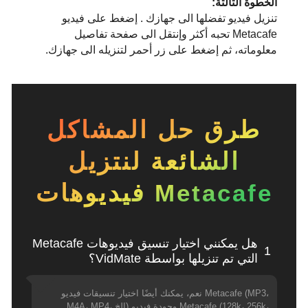
الخطوة الثالثة:
تنزيل فيديو تفضلها الى جهازك . إضغط على فيديو
Metacafe تحبه أكثر وإنتقل الى صفحة تفاصيل
معلوماته، ثم إضغط على زر أحمر لتنزيله الى جهازك.
طرق حل المشاكل
الشائعة لنتزيل
فيديوهات Metacafe
هل يمكنني اختيار تنسيق فيديوهات Metacafe
1
التي تم تنزيلها بواسطة VidMate؟
نعم، يمكنك أيضًا اختيار تنسيقات فيديو Metacafe (MP3،
M4A، MP4، إلخ) وجودة فيديو Metacafe (128k، 256k،