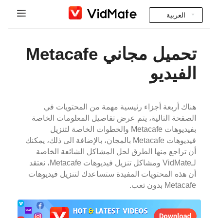
العربية
Indonesia
رئيسية
تحميل مجاني Metacafe
Deutsch
التعليمات
الفيديو
English
تحميل
Español
هناك أربعة أجزاء رئيسية مهمة من المحتويات في
Instagram Downloader
الصفحة التالية، يتم عرض تفاصيل المعلومات الخاصة
Français
بفيديوهات Metacafe والخطوات الخاصة لتنزيل
YT to MP3
فيديوهات Metacafe بالمجان، بالإضافة الى ذلك، يمكنك
Italiano
أن تراجع منها الطرق لحل المشاكل الشائعة الخاصة
لـVidMate ومشاكل تنزيل فيديوهات Metacafe، نعتقد
Português
أن هذه المحتويات المفيدة ستساعدك لتنزيل فيديوهات
Metacafe بدون تعب.
Русский
Türkçe