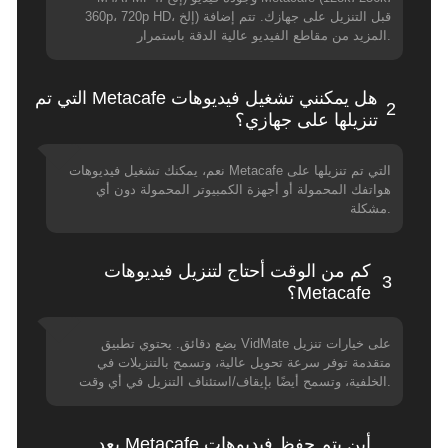
360p، 720p HD، إلخ) قبل التنزيل على جهازك. تتم إضافة
المزيد من مقاطع الفيديو عالية الدقة باستمرار.
هل يمكنني تشغيل فيديوهات Metacafe التي تم
2
تنزيلها على جهازي؟
نعم، يمكنك تشغيل فيديوهات Metacafe التي تم تنزيلها على
هواتفك المحمولة أو أجهزة الكمبيوتر المحمولة دون أي
مشكلة.
كم من الوقت أحتاج لتنزيل فيديوهات
3
Metacafe؟
بضع دقائق. يحتوي تطبيق VidMate على خيارات تنزيل
متقدمة توفر سرعة تحويل عالية، وتسمح بالتنزيلات في
الخلفية، وتسمح أيضًا بإيقاف/استئناف التنزيل في أي وقت.
أين يتم حفظ فيديوهات Metacafe بعد