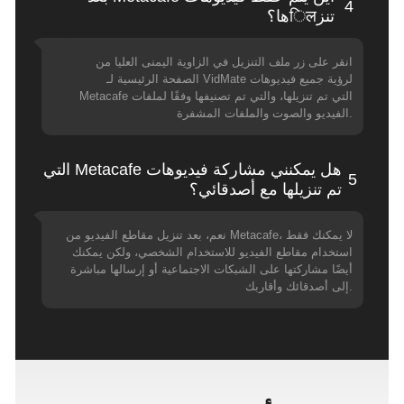
4
تنزिलها؟
انقر على زر ملف التنزيل في الزاوية اليمنى العليا من
الصفحة الرئيسية لـ VidMate لرؤية جميع فيديوهات
Metacafe التي تم تنزيلها، والتي تم تصنيفها وفقًا لملفات
الفيديو والصوت والملفات المشفرة.
هل يمكنني مشاركة فيديوهات Metacafe التي
5
تم تنزيلها مع أصدقائي؟
نعم، بعد تنزيل مقاطع الفيديو من Metacafe، لا يمكنك فقط
استخدام مقاطع الفيديو للاستخدام الشخصي، ولكن يمكنك
أيضًا مشاركتها على الشبكات الاجتماعية أو إرسالها مباشرة
إلى أصدقائك وأقاربك.