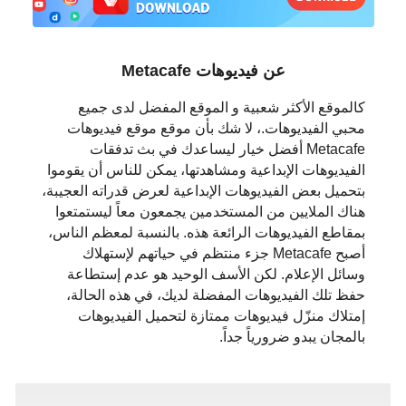
日本語
العربية
عن فيديوهات Metacafe
বাংলা
كالموقع الأكثر شعبية و الموقع المفضل لدى جميع
محبي الفيديوهات.، لا شك بأن موقع موقع فيديوهات
தமிழ்
Metacafe أفضل خيار ليساعدك في بث تدفقات
الفيديوهات الإبداعية ومشاهدتها، يمكن للناس أن يقوموا
ਪੰਜਾਬੀ
بتحميل بعض الفيديوهات الإبداعية لعرض قدراته العجيبة،
هناك الملايين من المستخدمين يجمعون معاً ليستمتعوا
اُردُو
بمقاطع الفيديوهات الرائعة هذه. بالنسبة لمعظم الناس،
أصبح Metacafe جزء منتظم في حياتهم لإستهلاك
తెలుగు
وسائل الإعلام. لكن الأسف الوحيد هو عدم إستطاعة
حفظ تلك الفيديوهات المفضلة لديك، في هذه الحالة،
हिंदी
إمتلاك منزّل فيديوهات ممتازة لتحميل الفيديوهات
بالمجان يبدو ضرورياً جداً.
Malaysia
Việt Nam