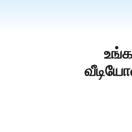
বাংলা
தமிழ்
ਪੰਜਾਬੀ
اُردُو
తెలుగు
உங்
हिंदी
Malaysia
வீடியோ
Việt Nam
ภาษาไทย