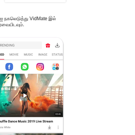
ஐ நகலெடுத்து VidMate இல்
்வையிடவும்.