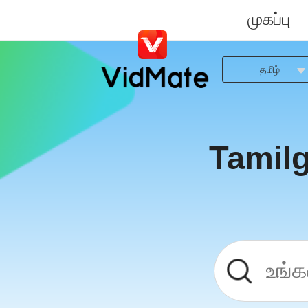
முகப்பு
தமிழ்
Indonesia
Deutsch
English
Tamil
Español
Français
Italiano
Português
Русский
Türkçe
日本語
العربية