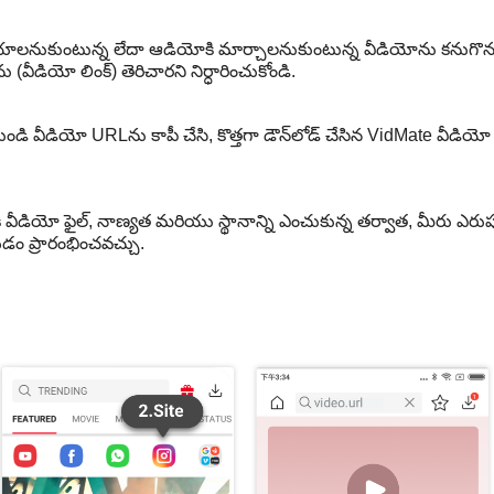
డ్ చేయాలనుకుంటున్న లేదా ఆడియోకి మార్చాలనుకుంటున్న వీడియోను కనుగొ
ీడియో లింక్) తెరిచారని నిర్ధారించుకోండి.
ీడియో URLను కాపీ చేసి, కొత్తగా డౌన్‌లోడ్ చేసిన VidMate వీడియో సాఫ్ట్‌
కి వీడియో ఫైల్, నాణ్యత మరియు స్థానాన్ని ఎంచుకున్న తర్వాత, మీరు ఎరుపు
ం ప్రారంభించవచ్చు.