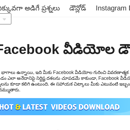
క్కువగా అడిగే ప్రశ్నలు
డౌన్లోడ్
Instagram
acebook వీడియోల డౌన
రధాన భాగాలు ఉన్నాయి, ఇది మీకు Facebook వీడియోల గురించి వివరణాత
డం ఎలా అనేదానిపై నిర్దిష్ట దశలను చూపడమే కాకుండా, Facebook వీడ
s
శ్నలను కూడా కలిగి ఉంటుంది. ఈ సహాయక చిట్కాలు మీకు ఎటువంటి ఇబ్బ
ి నమ్ముతారు.