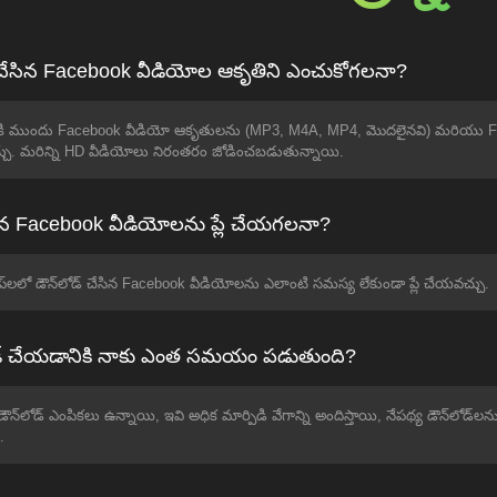
డ్ చేసిన Facebook వీడియోల ఆకృతిని ఎంచుకోగలనా?
డానికి ముందు Facebook వీడియో ఆకృతులను (MP3, M4A, MP4, మొదలైనవి) మరియు F
చు. మరిన్ని HD వీడియోలు నిరంతరం జోడించబడుతున్నాయి.
ేసిన Facebook వీడియోలను ప్లే చేయగలనా?
ాప్‌లలో డౌన్‌లోడ్ చేసిన Facebook వీడియోలను ఎలాంటి సమస్య లేకుండా ప్లే చేయవచ్చు.
డ్ చేయడానికి నాకు ఎంత సమయం పడుతుంది?
్‌లోడ్ ఎంపికలు ఉన్నాయి, ఇవి అధిక మార్పిడి వేగాన్ని అందిస్తాయి, నేపథ్య డౌన్‌లోడ్‌
.