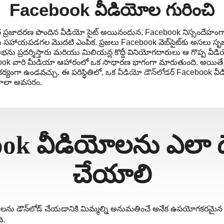
Facebook వీడియోల గురించి
 ప్రజాదరణ పొందిన వీడియో సైట్ అయినందున, Facebook నిస్సందేహంగా
సహాయపడగల మొదటి ఎంపిక. ప్రజలు Facebook వెబ్‌సైట్‌కు అసలు సృజ
భను ప్రదర్శిస్తారు మరియు మిలియన్ల కొద్దీ వినియోగదారులు ఆ గొప్ప వీ
ook వారి మీడియా ఆహారంలో ఒక సాధారణ భాగంగా మారుతుంది. అయితే, ఏ
్యంగా ఉండవచ్చు. ఈ పరిస్థితిలో, ఒక
వీడియో డౌన్‌లోడర్
Facebook వీడ
ాలా అవసరం.
ok వీడియోలను ఎలా డౌ
చేయాలి
ోలను డౌన్‌లోడ్ చేయడానికి మిమ్మల్ని అనుమతించే అనేక ఉపయోగకరమైన మా
ి.