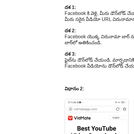
దశ 1:
Facebook కి వెళ్లి, మీరు డౌన్‌లో
మీరు సరైన వీడియో URL చిరునామాను (వ
దశ 2:
Facebook యొక్క చిరునామా బార్ నుండి వ
బార్‌లో అతికించండి.
దశ 3:
ఫైల్‌ను డౌన్‌లోడ్ చేయండి. మార్చడాని
Facebook వీడియోను డౌన్‌లోడ్ చేయడ
విధానం 2: