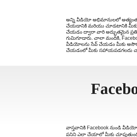
தமிழ்
ਪੰਜਾਬੀ
అన్ని వీడియో అభిమానులలో అత్యంత
اُردُو
చేయడానికి మరియు చూడటానికి మీకు 
చేయడం ద్వారా వారి అద్భుతమైన ప్రతి
తెలుగు
గుమిగూడారు. చాలా మందికి, Faceb
हिंदी
వీడియోలను సేవ్ చేయడం మీకు అసౌకర
చేయడంలో మీకు సహాయపడగలదు చ
Malaysia
Việt Nam
ภาษาไทย
Facebo
వాస్తవానికి Facebook నుండి వీడియ
పనిని ఎలా చేయాలో మీకు చూపుతుంద