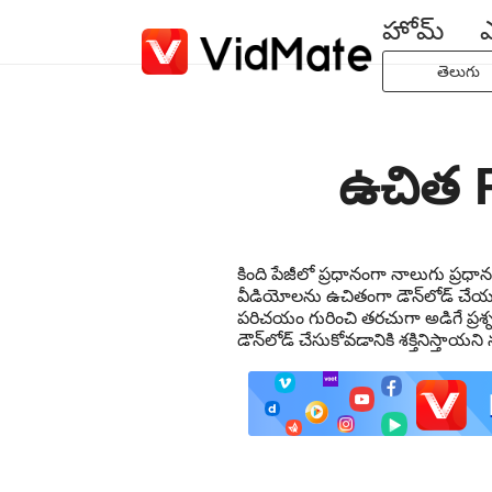
హోమ్
ఎ
తెలుగు
Indonesia
Deutsch
ఉచిత F
English
Español
Français
కింది పేజీలో ప్రధానంగా నాలుగు ప్
Italiano
వీడియోలను ఉచితంగా డౌన్‌లోడ్ చేయ
Portuguê
పరిచయం గురించి తరచుగా అడిగే ప్ర
డౌన్‌లోడ్ చేసుకోవడానికి శక్తినిస్తాయన
Русский
Türkçe
日本語
العربية
বাংলা