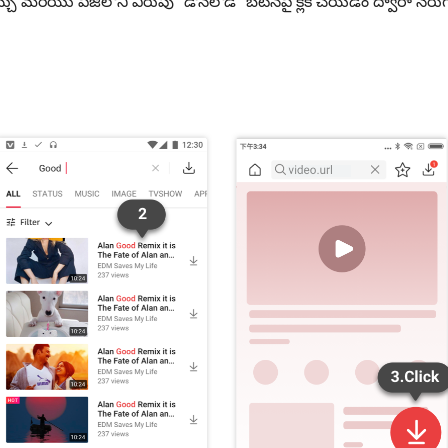
మరియు పేజీలోని ఎరుపు "డౌన్‌లోడ్" బటన్‌పై క్లిక్ చేయడం ద్వారా నేర