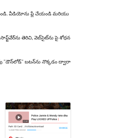
నండి. వీడియోను ప్లే చేయండి మరియు
వేర్‌ను తెరిచి, వెబ్‌సైట్‌ను పై శోధన
 "డౌన్‌లోడ్" బటన్‌ను నొక్కడం ద్వారా