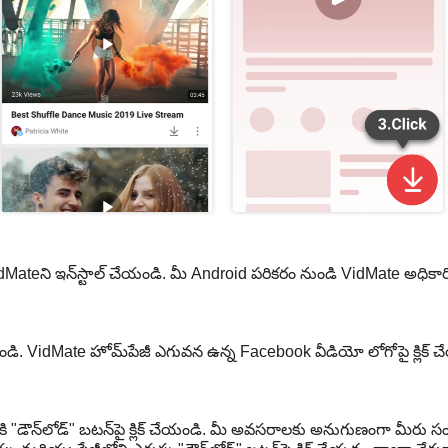
teని ఇన్‌స్టాల్ చేయండి. మీ Android పరికరం నుండి VidMate అధికారిక వ
ి. VidMate హోమ్‌పేజీ ఎగువన ఉన్న Facebook వీడియో లోగోపై క్లిక్ 
 "డౌన్‌లోడ్" బటన్‌పై క్లిక్ చేయండి. మీ అవసరాలకు అనుగుణంగా మీర