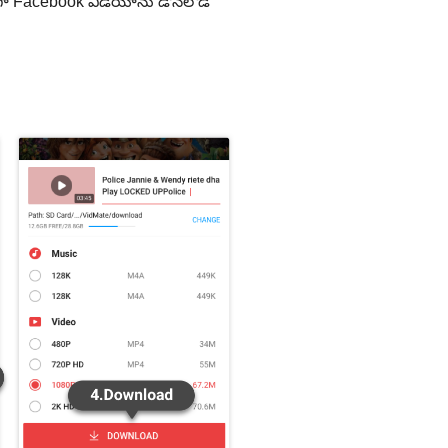
ుగా Facebook వీడియోను డౌన్‌లోడ్