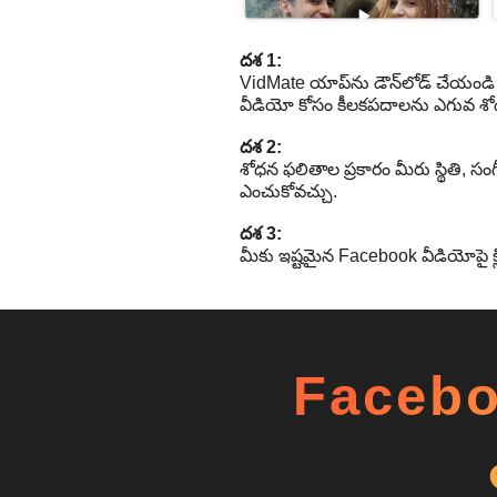
దశ 1:
VidMate యాప్‌ను డౌన్‌లోడ్ చేయండి
వీడియో కోసం కీలకపదాలను ఎగువ శోధ
దశ 2:
శోధన ఫలితాల ప్రకారం మీరు స్థితి, సంగ
ఎంచుకోవచ్చు.
దశ 3:
మీకు ఇష్టమైన Facebook వీడియోపై క్లిక్
Faceboo