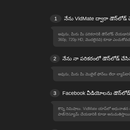
1
నేను VidMate ద్వారా డౌన్‌లో
అవును, మీరు మీ పరికరానికి డౌన్‌లోడ్ చేయ
360p, 720p HD, మొదలైనవి) కూడా ఎంచుకోవచ్
2
నేను నా పరికరంలో డౌన్‌లోడ్ చ
అవును, మీరు మీ మొబైల్ ఫోన్‌లు లేదా ల్యాప్‌ట
3
Facebook వీడియోలను డౌన్‌లో
కొన్ని నిమిషాలు. VidMate యాప్‌లో అధునాతన డౌన
పాజ్/రెస్యూమ్ చేయడానికి కూడా అనుమతిస్తాయి