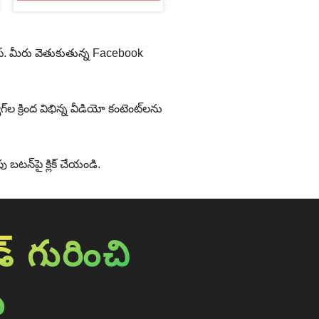
ప్. మీరు వెతుకుతున్న Facebook
‌ల క్రింద విభిన్న వీడియో కంటెంట్‌లను
 బటన్‌పై క్లిక్ చేయండి.
 గురించి
ు