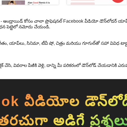
 - ఆండ్రాయిడ్ కోసం చాలా ప్రొఫెషనల్ Facebook వీడియో డౌన్‌లోడర్ యా
న పెట్టెలో నమోదు చేయండి.
ీతం, యాప్‌లు, సినిమా, టీవీ షో, చిత్రం మరియు గూగుల్‌తో సహా వివిధ ట్యాగ్
 చేసి, వివరాల పేజీకి వెళ్లి, దాన్ని మీ పరికరంలో డౌన్‌లోడ్ చేయడానికి ఎరుపు
k వీడియోల డౌన్‌లోడ్
తరచుగా అడిగే ప్రశ్నల