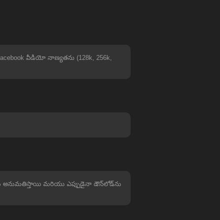
acebook వీడియో నాణ్యతను (128k, 256k,
లను అనుమతిస్తాయి మరియు ఎప్పుడైనా డౌన్‌లోడ్‌ను