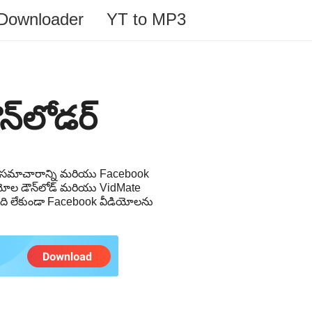
 Downloader
YT to MP3
్‌లోడర్
్మక సమాచారాన్ని మరియు Facebook
ియోల డౌన్‌లోడ్ మరియు VidMate
ంది లేకుండా Facebook వీడియోలను