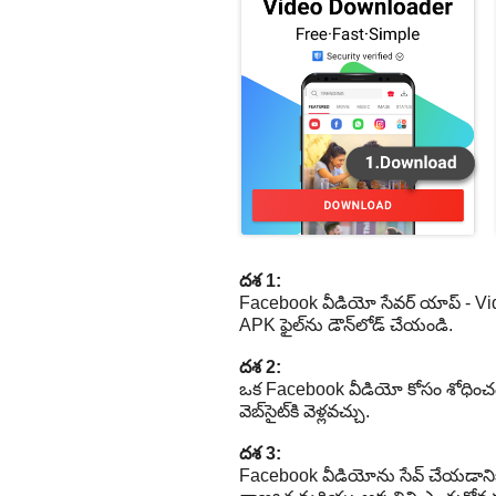
దశ 1:
Facebook వీడియో సేవర్ యాప్ - VidMa
APK ఫైల్‌ను డౌన్‌లోడ్ చేయండి.
దశ 2:
ఒక Facebook వీడియో కోసం శోధించండ
వెబ్‌సైట్‌కి వెళ్లవచ్చు.
దశ 3:
Facebook వీడియోను సేవ్ చేయడానికి