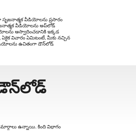
 సృజనాత్మక వీడియోలను ప్రసారం
నాత్మక వీడియోలను అప్‌లోడ్
డియోలను ఆస్వాదించడానికి ఇక్కడ
కైక విచారం ఏమిటంటే, మీకు నచ్చిన
ియోలను ఉచితంగా డౌన్‌లోడ్
న్‌లోడ్
ర్గాలు ఉన్నాయి. కింది విభాగం