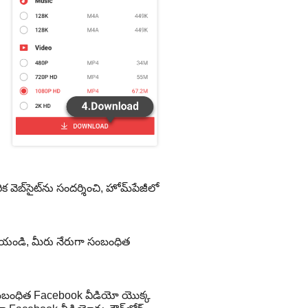
ెబ్‌సైట్‌ను సందర్శించి, హోమ్‌పేజీలో
చేయండి, మీరు నేరుగా సంబంధిత
ు సంబంధిత Facebook వీడియో యొక్క