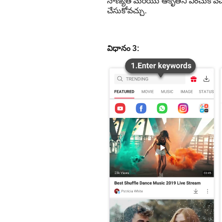
నాణ్యత మరియు ఆకృతిని ఎంచుకోవచ్చు 
చేసుకోవచ్చు.
విధానం 3: