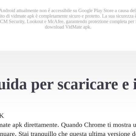
droid attualmente non è accessibile su Google Play Store a causa dell
to di vidmate apk è completamente sicuro e protetto. La sua sicurezza è 
e CM Security, Lookout e McAfee, garantendo protezione completa per il
download VidMate apk.
a
m
ย
ida per scaricare e 
PK
mate apk direttamente. Quando Chrome ti mostra un 
uare. Stai tranquillo che questa ultima versione 