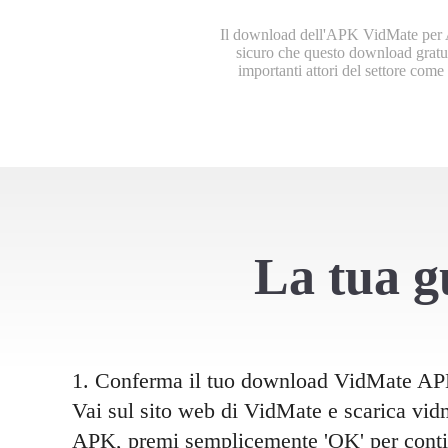
தமிழ்
Il download dell'APK VidMate per An
ਪੰਜਾਬੀ
sicuro che questo download gratui
importanti attori del settore com
اُردُو
తెలుగు
हिंदी
Malaysi
Việt Na
ภาษาไท
La tua gu
1. Conferma il tuo download VidMate A
Vai sul sito web di VidMate e scarica vid
APK, premi semplicemente 'OK' per contin