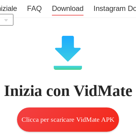
iziale
FAQ
Download
Instagram D
a
h
s
Inizia con VidMate
s
й
Clicca per scaricare VidMate APK