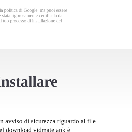
a politica di Google, ma puoi essere
stata rigorosamente certificata da
 tuo processo di installazione del
installare
avviso di sicurezza riguardo al file
del download vidmate apk è