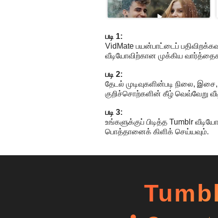
படி 1:
VidMate பயன்பாட்டைப் பதிவிறக்கவு
வீடியோவிற்கான முக்கிய வார்த்தைகள
படி 2:
தேடல் முடிவுகளின்படி நிலை, இசை, ப
குறிச்சொற்களின் கீழ் வெவ்வேறு வ
படி 3:
உங்களுக்குப் பிடித்த Tumblr வீடிய
பொத்தானைக் கிளிக் செய்யவும்.
Tumblr