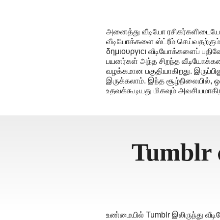
বাংলা
தமிழ்
அனைத்து வீடியோ ரசிகர்களிடையேயும
ਪੰਜਾਬੀ
வீடியோக்களை ஸ்ட்ரீம் செய்வதற்கும
δημιουργıcı வீடியோக்களைப் பதிவே
اُردُو
பயனர்கள் அந்த சிறந்த வீடியோக்க
తెలుగు
வழக்கமான பகுதியாகிறது. இருப்பினு
இருக்கலாம். இந்த சூழ்நிலையில், 
हिंदी
உதவக்கூடியது மிகவும் அவசியமாகி
Malaysia
Việt Nam
ภาษาไทย
Tumblr 
உண்மையில் Tumblr இலிருந்து வீடி