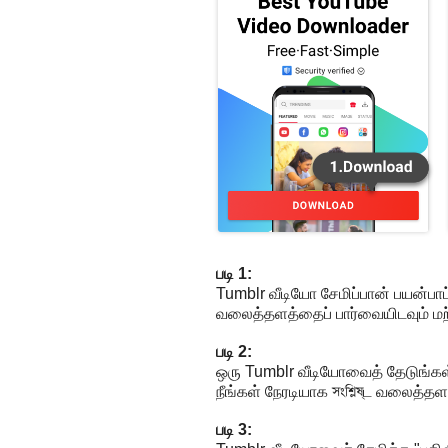
படி 1:
Tumblr வீடியோ சேமிப்பான் பயன்பாட
வலைத்தளத்தைப் பார்வையிடவும் மற்று
படி 2:
ஒரு Tumblr வீடியோவைத் தேடுங்கள்
நீங்கள் நேரடியாக সংশ্লিষ্ட வலைத்தள
படி 3: