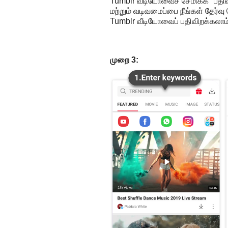
Tumblr வீடியோவைச் சேமிக்க "பதிவ
மற்றும் வடிவமைப்பை நீங்கள் தேர்வு
Tumblr வீடியோவைப் பதிவிறக்கலாம்
முறை 3: