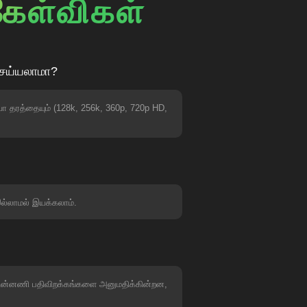
 கேள்விகள்
செய்யலாமா?
யோ தரத்தையும் (128k, 256k, 360p, 720p HD,
ல்லாமல் இயக்கலாம்.
, பின்னணி பதிவிறக்கங்களை அனுமதிக்கின்றன,