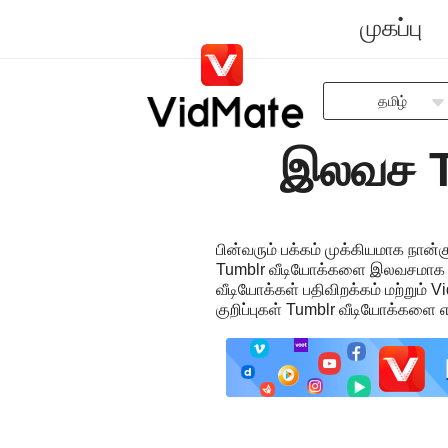
முகப்பு
தமிழ்
Indonesia
இலவச Tu
Deutsch
English
Español
பின்வரும் பக்கம் முக்கியமாக நான
Français
Tumblr வீடியோக்களை இலவசமாக பதிவி
Italiano
வீடியோக்கள் பதிவிறக்கம் மற்றும்
குறிப்புகள் Tumblr வீடியோக்களை எ
Português
Русский
Türkçe
日本語
العربية