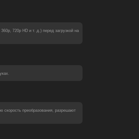
360p, 720p HD и т. д.) перед загрузкой на
уках.
ую скорость преобразования, разрешают