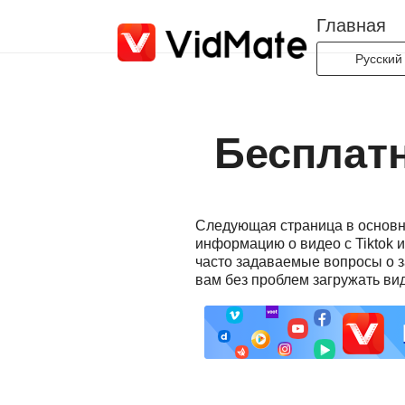
Главная
Русский
Indonesi
Deutsch
Бесплатн
English
Español
Français
Следующая страница в основно
Italiano
информацию о видео с Tiktok и
Portuguê
часто задаваемые вопросы о за
вам без проблем загружать виде
Русский
Türkçe
日本語
العربية
বাংলা