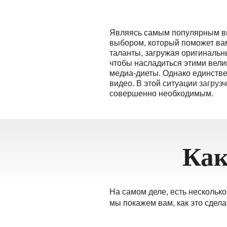
தமிழ்
ਪੰਜਾਬੀ
Являясь самым популярным вид
اُردُو
выбором, который поможет ва
таланты, загружая оригинальн
తెలుగు
чтобы насладиться этими вели
हिंदी
медиа-диеты. Однако единстве
видео. В этой ситуации
Malaysia
загрузч
совершенно необходимым.
Việt Nam
ภาษาไทย
Как
На самом деле, есть несколько
мы покажем вам, как это сдела