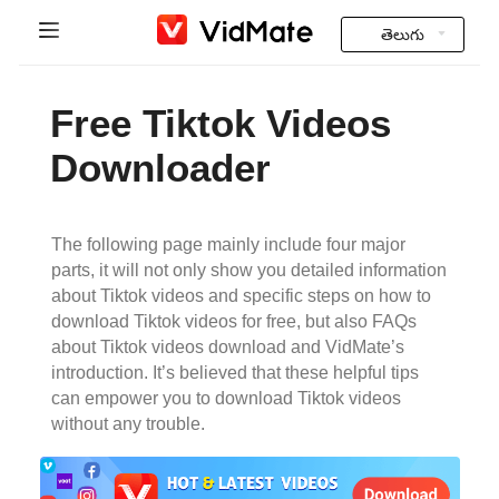
తెలుగు
Indonesia
హోమ్
Free Tiktok Videos
Deutsch
ఎక్కువగా అడిగే ప్రశ్నలు
Downloader
English
డౌన్లోడ్
Español
The following page mainly include four major
Instagram Downloader
parts, it will not only show you detailed information
Français
about Tiktok videos and specific steps on how to
YT to MP3
download Tiktok videos for free, but also FAQs
Italiano
about Tiktok videos download and VidMate’s
introduction. It’s believed that these helpful tips
Português
can empower you to download Tiktok videos
without any trouble.
Русский
Türkçe