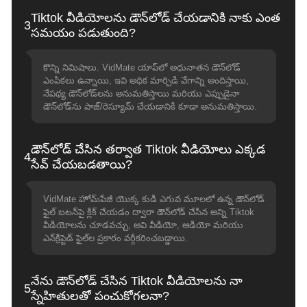
Tiktok వీడియోలను డౌన్‌లోడ్ చేయడానికి నాకు ఎంత
3
సమయం పడుతుంది?
కొన్ని నిమిషాలు. VidMate యాప్‌లో అధునాతన డౌన్‌లోడ్
ఎంపికలు ఉన్నాయి, ఇవి అధిక మార్పిడి వేగాన్ని అందిస్తాయి,
నేపథ్య డౌన్‌లోడ్‌లను అనుమతిస్తాయి మరియు ఎప్పుడైనా
డౌన్‌లోడ్‌ను పాజ్/రెస్యూమ్ చేయడానికి కూడా అనుమతిస్తాయి.
డౌన్‌లోడ్ చేసిన తర్వాత Tiktok వీడియోలు ఎక్కడ
4
సేవ్ చేయబడతాయి?
VidMate హోమ్‌పేజీ యొక్క కుడి ఎగువ మూలలో ఉన్న డౌన్‌లోడ్
ఫైల్ బటన్‌పై క్లిక్ చేయడం ద్వారా డౌన్‌లోడ్ చేసిన అన్ని Tiktok
వీడియోలను చూడవచ్చు, అవి వీడియో, ఆడియో మరియు
ఎన్‌క్రిప్టెడ్ ఫైల్‌ల ప్రకారం వర్గీకరించబడ్డాయి.
నేను డౌన్‌లోడ్ చేసిన Tiktok వీడియోలను నా
5
స్నేహితులతో పంచుకోగలనా?