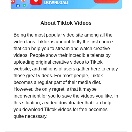
日本語
العربية
About Tiktok Videos
বাংলা
Being the most popular video site among all the
video fans, Tiktok is undoubtedly the first choice
தமிழ்
that can help you to stream and watch creative
videos. People show their incredible talents by
ਪੰਜਾਬੀ
uploading original creative videos to Tiktok
website, and millions of users gather here to enjoy
اُردُو
those great videos. For most people, Tiktok
becomes a regular part of their media diet.
తెలుగు
However, the only regret is that it maybe
inconvenient for you to save the videos you like. In
हिंदी
this situation, a video downloader that can help
you download Tiktok videos for free becomes
Malaysia
quite necessary.
Việt Nam