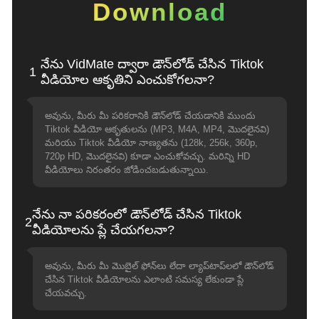
Download
నేను VidMate ద్వారా డౌన్‌లోడ్ చేసిన Tiktok
1
వీడియోల ఆకృతిని ఎంచుకోగలనా?
అవును, మీరు మీ పరికరానికి డౌన్‌లోడ్ చేయడానికి ముందు
Tiktok వీడియో ఆకృతులను (MP3, M4A, MP4, మొదలైనవి)
మరియు Tiktok వీడియో నాణ్యతను (128k, 256k, 360p,
720p HD, మొదలైనవి) కూడా ఎంచుకోవచ్చు. మరిన్ని HD
వీడియోలు నిరంతరం జోడించబడుతున్నాయి.
నేను నా పరికరంలో డౌన్‌లోడ్ చేసిన Tiktok
2
వీడియోలను ప్లే చేయగలనా?
అవును, మీరు మీ మొబైల్ ఫోన్‌లు లేదా ల్యాప్‌టాప్‌లలో డౌన్‌లోడ్
చేసిన Tiktok వీడియోలను ఎలాంటి సమస్య లేకుండా ప్లే
చేయవచ్చు.