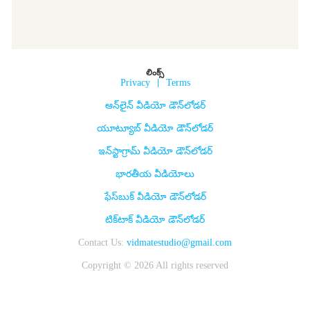
లింక్స్
Privacy
|
Terms
ఆన్‌లైన్ వీడియో డౌన్‌లోడర్
యూట్యూబ్ వీడియో డౌన్‌లోడర్
ఇన్‌స్టాగ్రామ్ వీడియో డౌన్‌లోడర్
భారతీయ వీడియోలు
ఫేస్‌బుక్ వీడియో డౌన్‌లోడర్
టిక్‌టాక్ వీడియో డౌన్‌లోడర్
Contact Us:
vidmatestudio@gmail.com
Copyright © 2026 All rights reserved