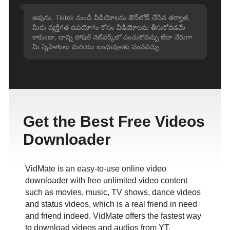
అవును, Tiktok నుండి వీడియోలను డౌన్‌లోడ్ చేసిన తర్వాత,
మీరు వ్యక్తిగత ఉపయోగం కోసం వీడియోలను తీసుకోవడమే
కాకుండా, దాన్ని సోషల్ నెట్‌వర్క్‌లో పంచుకోవచ్చు లేదా నేరుగా
మీ స్నేహితులు మరియు బంధువులకు పంపవచ్చు.
Get the Best Free Videos
Downloader
VidMate is an easy-to-use online video
downloader with free unlimited video content
such as movies, music, TV shows, dance videos
and status videos, which is a real friend in need
and friend indeed. VidMate offers the fastest way
to download videos and audios from YT,