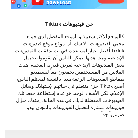
日本語
العربية
عن فيديوهات Tiktok
বাংলা
كالموقع الأكثر شعبية و الموقع المفضل لدى جميع
محبي الفيديوهات.، لا شك بأن موقع موقع فيديوهات
தமிழ்
Tiktok أفضل خيار ليساعدك في بث تدفقات الفيديوهات
الإبداعية ومشاهدتها، يمكن للناس أن يقوموا بتحميل
ਪੰਜਾਬੀ
بعض الفيديوهات الإبداعية لعرض قدراته العجيبة، هناك
الملايين من المستخدمين يجمعون معاً ليستمتعوا
اُردُو
بمقاطع الفيديوهات الرائعة هذه. بالنسبة لمعظم الناس،
أصبح Tiktok جزء منتظم في حياتهم لإستهلاك وسائل
తెలుగు
الإعلام. لكن الأسف الوحيد هو عدم إستطاعة حفظ تلك
الفيديوهات المفضلة لديك، في هذه الحالة، إمتلاك منزّل
हिंदी
فيديوهات ممتازة لتحميل الفيديوهات بالمجان يبدو
ضرورياً جداً.
Malaysia
Việt Nam