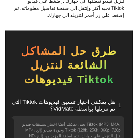
تنزيل فيديو تفضلها الى جهازك . إضغط على فيديو
Tiktok تحبه أكثر وإنتقل الى صفحة تفاصيل معلوماته، ثم
إضغط على زر أحمر لتنزيله الى جهازك.
طرق حل المشاكل
الشائعة لنتزيل
فيديوهات Tiktok
هل يمكنني اختيار تنسيق فيديوهات Tiktok التي
1
تم تنزيلها بواسطة VidMate؟
نعم، يمكنك أيضًا اختيار تنسيقات فيديو Tiktok (MP3، M4A،
MP4، إلخ) وجودة فيديو Tiktok (128k، 256k، 360p، 720p
HD، إلخ) قبل التنزيل على جهازك. تتم إضافة المزيد من