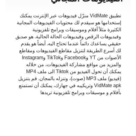
تطبيق VidMate منزّل فيديوهات عبر الإنترنت يمكنك
إستخدامها هو سيقدم لك محتويات الفيديوهات المجانية
الكثيرة مثلاً أفلام وموسيقات وبرامج تلفزيونية
وفيديوهات الرقص وفيديوهات الحالة الحالية. هو صديق
حقيقي يساعدك دائماً عندما تحتاج اليه. أيضاً هو يقدم
لك أسرع الطريقة لتنزيل مقاطع الفيديوهات ومقاطع
الأصوات من YT وFacebook وTikTok وInstagram
والمزيد من مواقع مشاركة الفيديوهات، من خلاله
يمكنك أن تحول الفيديو من Tiktok الى ملف MP4
(فيديو) ملف MP3 (صوت)، وتنزله بالمجان. قم بتنزيل
VidMate apk وتريكيبه في جهازك، يمكنك أن تستمتع
بأفلام و موسيقات وبرامج تلفزيونية تريدها