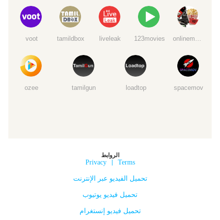
voot
tamildbox
liveleak
123movies
onlinemoviewatchs
ozee
tamilgun
loadtop
spacemov
الروابط
Privacy
|
Terms
تحميل الفيديو عبر الإنترنت
تحميل فيديو يوتيوب
تحميل فيديو إنستغرام