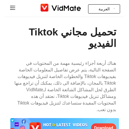
العربية
Indonesia
رئيسية
تحميل مجاني Tiktok
Deutsch
التعليمات
الفيديو
English
تحميل
Español
هناك أربعة أجزاء رئيسية مهمة من المحتويات في
Instagram Downloader
الصفحة التالية، يتم عرض تفاصيل المعلومات الخاصة
Français
بفيديوهات Tiktok والخطوات الخاصة لتنزيل فيديوهات
YT to MP3
Tiktok بالمجان، بالإضافة الى ذلك، يمكنك أن تراجع منها
Italiano
الطرق لحل المشاكل الشائعة الخاصة لـVidMate
ومشاكل تنزيل فيديوهات Tiktok، نعتقد أن هذه
Português
المحتويات المفيدة ستساعدك لتنزيل فيديوهات Tiktok
بدون تعب.
Русский
Türkçe