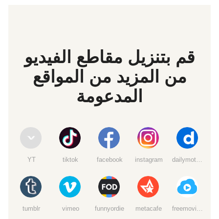
قم بتنزيل مقاطع الفيديو
من المزيد من المواقع
المدعومة
YT
tiktok
facebook
instagram
dailymotion
tumblr
vimeo
funnyordie
metacafe
freemoviedownloads6