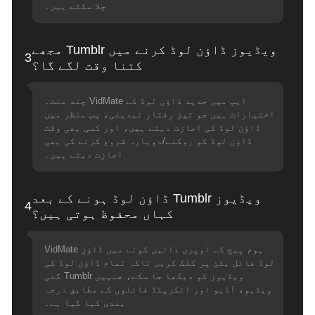
چلا سکتے ہیں۔
مجھے Tumblr ویڈیوز ڈاؤن لوڈ کرنے میں
3
کتنا وقت لگے گا؟
چند منٹ۔ VidMate ایپ میں جدید ڈاؤن لوڈ کے
اختیارات ہیں جو تیز رفتار تبدیلی، پس منظر میں
ڈاؤن لوڈ کی اجازت دیتے ہیں، اور کسی بھی وقت
ڈاؤن لوڈ کو روکنے/دوبارہ شروع کرنے کی بھی
اجازت دیتے ہیں۔
ڈاؤن لوڈ ہونے کے بعد Tumblr ویڈیوز
4
کہاں محفوظ ہوتی ہیں؟
VidMate ہوم پیج کے اوپری دائیں کونے میں ڈاؤن
لوڈ فائل بٹن پر کلک کریں تاکہ تمام ڈاؤن لوڈ کی
گئی Tumblr ویڈیوز کو دیکھا جا سکے، جنہیں
ویڈیو، آڈیو اور انکرپٹڈ فائلوں کے مطابق درجہ
بندی کیا گیا ہے۔