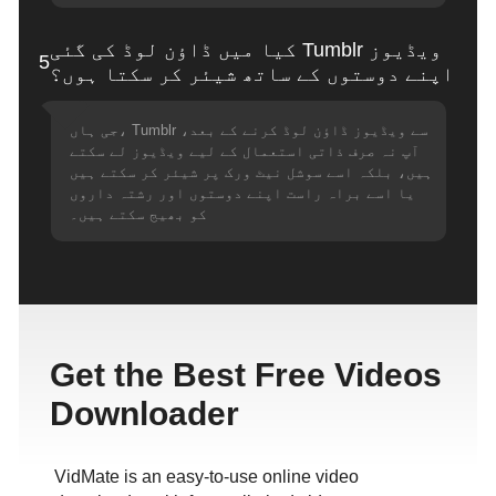
کیا میں ڈاؤن لوڈ کی گئی Tumblr ویڈیوز
5
اپنے دوستوں کے ساتھ شیئر کر سکتا ہوں؟
جی ہاں، Tumblr سے ویڈیوز ڈاؤن لوڈ کرنے کے بعد،
آپ نہ صرف ذاتی استعمال کے لیے ویڈیوز لے سکتے
ہیں، بلکہ اسے سوشل نیٹ ورک پر شیئر کر سکتے ہیں
یا اسے براہ راست اپنے دوستوں اور رشتہ داروں
کو بھیج سکتے ہیں۔
Get the Best Free Videos
Downloader
VidMate is an easy-to-use online video