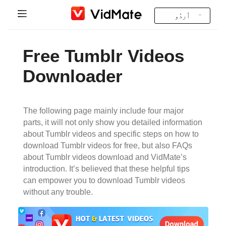
اُردُو
Indonesia
صفحه اول
Free Tumblr Videos
Deutsch
FAQ
Downloader
English
ڈاؤن لوڈ کریں
Español
The following page mainly include four major
Instagram Downloader
parts, it will not only show you detailed information
Français
about Tumblr videos and specific steps on how to
YT to MP3
download Tumblr videos for free, but also FAQs
Italiano
about Tumblr videos download and VidMate’s
introduction. It’s believed that these helpful tips
Português
can empower you to download Tumblr videos
without any trouble.
Русский
Türkçe