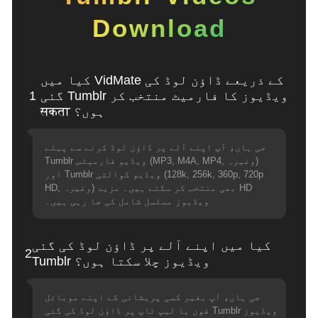
Download
کیا میں VidMate کے ذریعے ڈاؤن لوڈ کی
گئی Tumblr ویڈیوز کا فارمیٹ منتخب کر
1
सकता ہوں؟
جی ہاں، آپ اپنے آلے پر ڈاؤن لوڈ کرنے سے پہلے
Tumblr ویڈیو فارمیٹس (MP3, M4A, MP4, وغیرہ)
اور Tumblr ویڈیو کوالٹی (128k, 256k, 360p, 720p
HD, وغیرہ) بھی منتخب کر سکتے ہیں۔ مزید HD
ویڈیوز مسلسل شامل کی جا رہی ہیں۔
کیا میں اپنے آلے پر ڈاؤن لوڈ کی گئی
2
Tumblr ویڈیوز چلا سکتا ہوں؟
جی ہاں، آپ بغیر کسی پریشانی کے اپنے موبائل
فون یا لیپ ٹاپ پر ڈاؤن لوڈ کی گئی Tumblr ویڈیوز