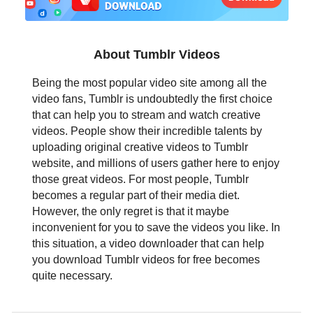
日本語
العربية
About Tumblr Videos
বাংলা
Being the most popular video site among all the
video fans, Tumblr is undoubtedly the first choice
தமிழ்
that can help you to stream and watch creative
videos. People show their incredible talents by
ਪੰਜਾਬੀ
uploading original creative videos to Tumblr
website, and millions of users gather here to enjoy
اُردُو
those great videos. For most people, Tumblr
becomes a regular part of their media diet.
తెలుగు
However, the only regret is that it maybe
inconvenient for you to save the videos you like. In
हिंदी
this situation, a video downloader that can help
you download Tumblr videos for free becomes
Malaysia
quite necessary.
Việt Nam