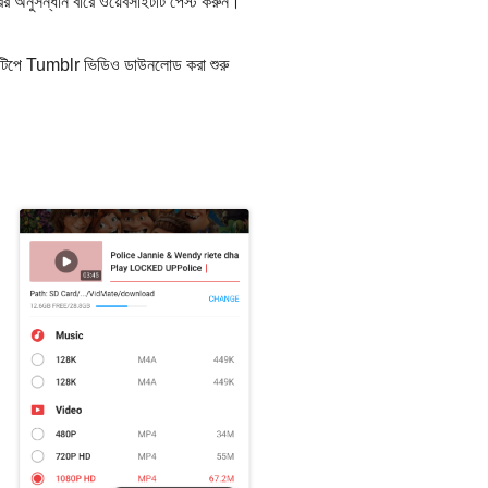
অনুসন্ধান বারে ওয়েবসাইটটি পেস্ট করুন।
ম টিপে Tumblr ভিডিও ডাউনলোড করা শুরু