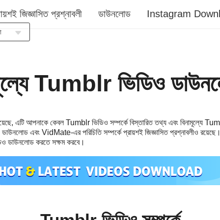
রায়শই জিজ্ঞাসিত প্রশ্নাবলী
ডাউনলোড
Instagram Down
া
esia
sch
মূল্যে Tumblr ভিডিও ডাউন
ish
ñol
ais
শ রয়েছে, এটি আপনাকে কেবল Tumblr ভিডিও সম্পর্কে বিস্তারিত তথ্য এবং বিনামূল্যে Tum
ano
ডাউনলোড এবং VidMate-এর পরিচিতি সম্পর্কে প্রায়শই জিজ্ঞাসিত প্রশ্নাবলীও রয়েছে। 
guês
িও ডাউনলোড করতে সক্ষম করবে।
кий
çe
語
ال
া
Tumblr ভিডিও সম্পর্কে