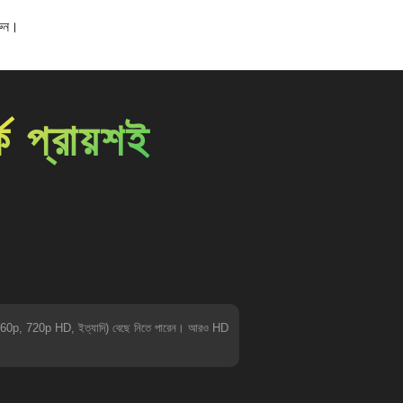
রুন।
 প্রায়শই
360p, 720p HD, ইত্যাদি) বেছে নিতে পারেন। আরও HD