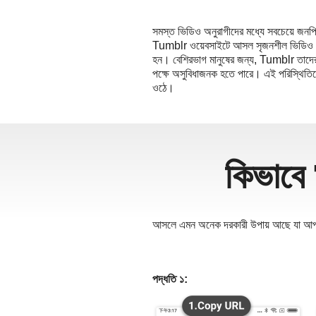
தமி
সমস্ত ভিডিও অনুরাগীদের মধ্যে সবচেয়ে জনপ্
ਪੰਜਾ
Tumblr ওয়েবসাইটে আসল সৃজনশীল ভিডিও আপলো
ُردُو
হন। বেশিরভাগ মানুষের জন্য, Tumblr তাদের 
পক্ষে অসুবিধাজনক হতে পারে। এই পরিস্থিতি
తెలు
ওঠে।
हिंद
Malay
Việt 
ภาษา
কিভাবে
আসলে এমন অনেক দরকারী উপায় আছে যা আপনা
পদ্ধতি ১: