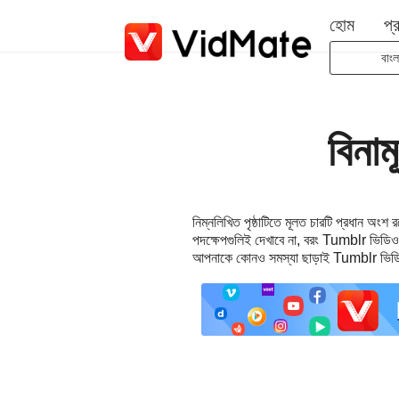
হোম
প্
বাংল
Indon
Deut
বিনা
Engl
Espa
Franç
নিম্নলিখিত পৃষ্ঠাটিতে মূলত চারটি প্রধান অং
Itali
পদক্ষেপগুলিই দেখাবে না, বরং Tumblr ভিডিও 
Portu
আপনাকে কোনও সমস্যা ছাড়াই Tumblr ভিড
Русс
Türk
日本
عربية
বাংল