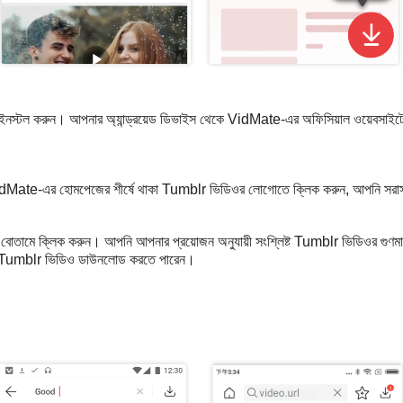
স্টল করুন। আপনার অ্যান্ড্রয়েড ডিভাইস থেকে VidMate-এর অফিসিয়াল ওয়েবসাই
ate-এর হোমপেজের শীর্ষে থাকা Tumblr ভিডিওর লোগোতে ক্লিক করুন, আপনি সরাসরি 
মে ক্লিক করুন। আপনি আপনার প্রয়োজন অনুযায়ী সংশ্লিষ্ট Tumblr ভিডিওর গুণমান এবং
ি Tumblr ভিডিও ডাউনলোড করতে পারেন।