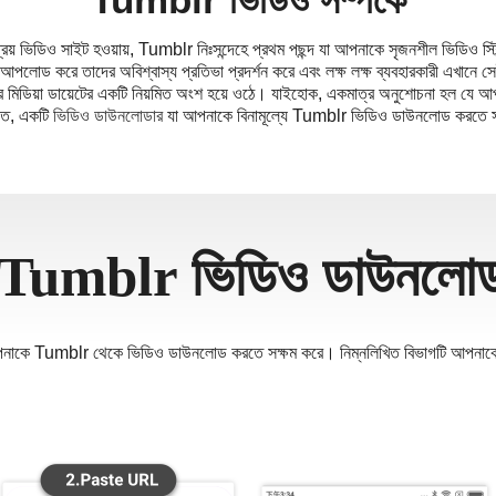
ழ்
রিয় ভিডিও সাইট হওয়ায়, Tumblr নিঃসন্দেহে প্রথম পছন্দ যা আপনাকে সৃজনশীল ভিডিও স্
ਬੀ
ড করে তাদের অবিশ্বাস্য প্রতিভা প্রদর্শন করে এবং লক্ষ লক্ষ ব্যবহারকারী এখানে সে
ا
মিডিয়া ডায়েটের একটি নিয়মিত অংশ হয়ে ওঠে। যাইহোক, একমাত্র অনুশোচনা হল যে আপন
তে, একটি
గు
ভিডিও ডাউনলোডার
যা আপনাকে বিনামূল্যে Tumblr ভিডিও ডাউনলোড করতে সাহা
ी
sia
Nam
ไทย
 Tumblr ভিডিও ডাউনলো
কে Tumblr থেকে ভিডিও ডাউনলোড করতে সক্ষম করে। নিম্নলিখিত বিভাগটি আপনাকে দে