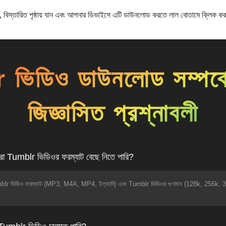
 বিস্তারিত পৃষ্ঠায় যান এবং আপনার ডিভাইসে এটি ডাউনলোড করতে লাল বোতামে ক্লিক ক
িডিও ডাউনলোড সম্পর্কে
জিজ্ঞাসিত প্রশ্নাবলী
া Tumblr ভিডিওর ফরম্যাট বেছে নিতে পারি?
mblr ভিডিও ফরম্যাট (MP3, M4A, MP4, ইত্যাদি) এবং Tumblr ভিডিওর গুণমান (128k, 256k, 