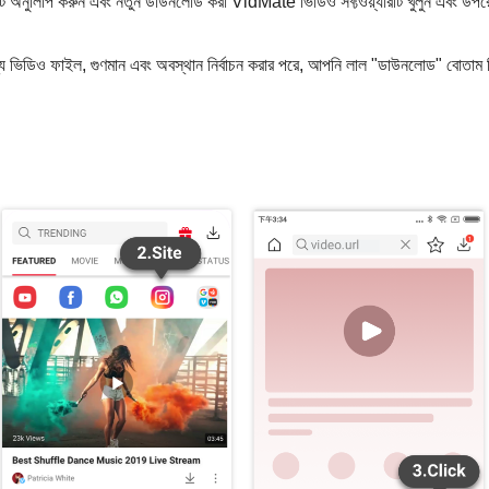
নুলিপি করুন এবং নতুন ডাউনলোড করা VidMate ভিডিও সফ্টওয়্যারটি খুলুন এবং উপরের 
য ভিডিও ফাইল, গুণমান এবং অবস্থান নির্বাচন করার পরে, আপনি লাল "ডাউনলোড" বোতা