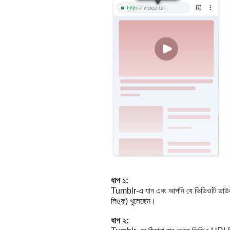
ধাপ ১:
Tumblr-এ যান এবং আপনি যে ভিডিওটি ডাউনল
লিঙ্ক) খুলেছেন।
ধাপ ২: